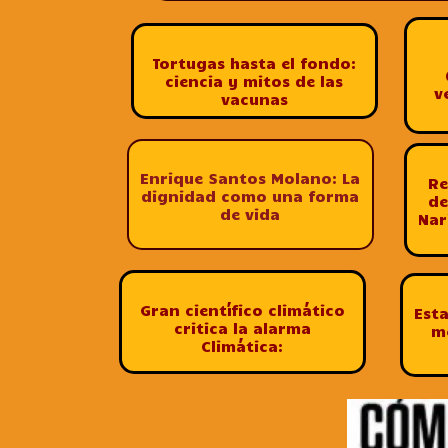
Tortugas hasta el fondo:
ciencia y mitos de las
v
vacunas
Enrique Santos Molano: La
Re
dignidad como una forma
de
de vida
Nar
Gran científico climático
Esta
critica la alarma
m
Climática: