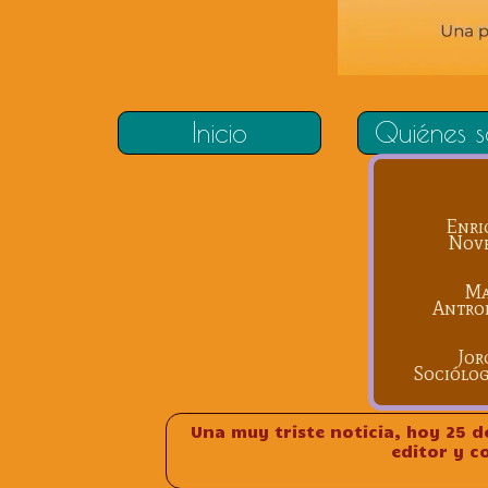
Inicio
Quiénes 
Enri
Nove
Ma
Antrop
Jor
Sociólog
Una muy triste noticia, hoy 25 d
editor y 